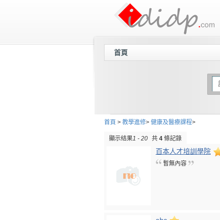
首頁
首頁
>
教學進修
>
健康及醫療課程
>
顯示结果
1 - 20
共
4
條記錄
百本人才培訓學院
暫無內容