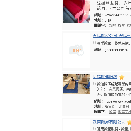
送 搬 琴 服 務 ， 多 年
認 同 。 - 本 公 司 為
網址：
www.24429929
地址：
元朗
關鍵字：
鋼琴
搬琴
駿
祝福搬屋公司-祝福
專業搬屋、傢俬裝嵌
網址：
goodfortune.hk
明福搬運服務
搬運隊伍經過專業的培
海外)、商業搬運、樂
務。詳情請致電96441
網址：
https://www.fa
地址：
新界錦田北圍村
關鍵字：
搬屋
搬寫字
迦南搬屋有限公司
迦南搬屋服務 - 搬屋, 