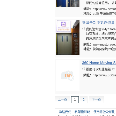
部門均經常僱用。 
網址：
http://www.scst
地址：
九龍 牛頭角道7號
葵涌全新冷氣迷你倉-我
我的迷你倉 (My S
監察系統，細心配套
誠意邀請您來電查詢
網址：
www.mystorage.
地址：
葵興葵榮路29
360 Home Moving Se
搬屋可以如此輕鬆
網址：
http://www.360s
上一頁
1
2
下一頁
聯絡我們
|
私隱權聲明
|
使用條款及細則