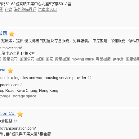
路51-63號葵順工業中心北座5字樓501A室
運
存倉
海外移民搬運
汽車出入口
公司
廠等，提供 優良傳統的搬屋及存倉服務，免費報價。 中港搬運 · 吊運服務 · 傢俬存
tatmover.com/
業中心二期14樓K室
樓
搬屋公司
搬運公司
搬運
搬家
搬屋搬運
moving office
專業搬屋
存存倉
搬屋優
use
se is a logistics and warehousing service provider.
espacehk.com/
 Hop Road, Kwai Chung, Hong Kong
storage
storage space
tion Co.
 存倉服務
ingtransportation.com/
村里8號‎民興工業大廈5樓全層