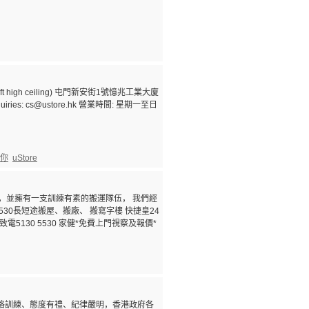
0 ft high ceiling) 屯門新安街1號憶兆工業大廈
 Enquiries: cs@ustore.hk 營業時間: 星期一至日
你
uStore
車輛，並擁有一支訓練有素的搬運隊伍， 我們經
30長短途搬屋、搬廠、 搬寫字樓 快捷皇24
5130 5530 家健*免費上門視察及報價*
嚴格訓練、態度有禮、紀律嚴明，香港政府各