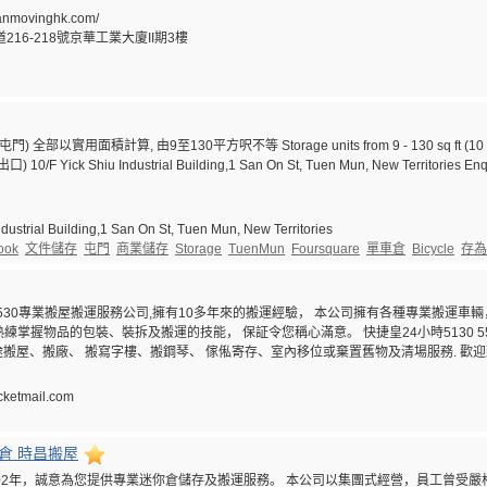
aanmovinghk.com/
16-218號京華工業大廈II期3樓
門) 全部以實用面積計算, 由9至130平方呎不等 Storage units from 9 - 130 sq ft (1
/F Yick Shiu Industrial Building,1 San On St, Tuen Mun, New Territories
ndustrial Building,1 San On St, Tuen Mun, New Territories
ook
文件儲存
屯門
商業儲存
Storage
TuenMun
Foursquare
單車倉
Bicycle
存為
0 5530專業搬屋搬運服務公司,擁有10多年來的搬運經驗， 本公司擁有各種專業搬運
練掌握物品的包裝、裝拆及搬運的技能， 保証令您稱心滿意。 快捷皇24小時5130 55
長短途搬屋、搬廠、 搬寫字樓、搬鋼琴、 傢俬寄存、室內移位或棄置舊物及清場服務. 歡迎致電
ketmail.com
迷你倉 時昌搬屋
02年，誠意為您提供專業迷你倉儲存及搬運服務。 本公司以集團式經營，員工曾受