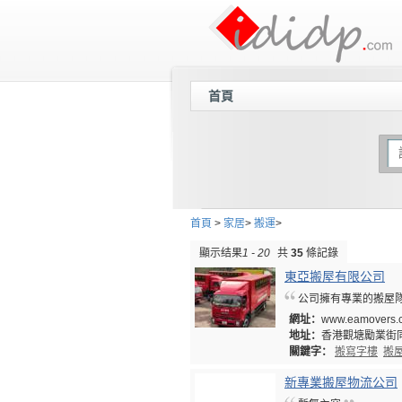
首頁
首頁
>
家居
>
搬運
>
顯示结果
1 - 20
共
35
條記錄
東亞搬屋有限公司
公司擁有專業的搬屋
網址：
www.eamovers.
地址：
香港觀塘勵業街同
關鍵字：
搬寫字樓
搬
新專業搬屋物流公司