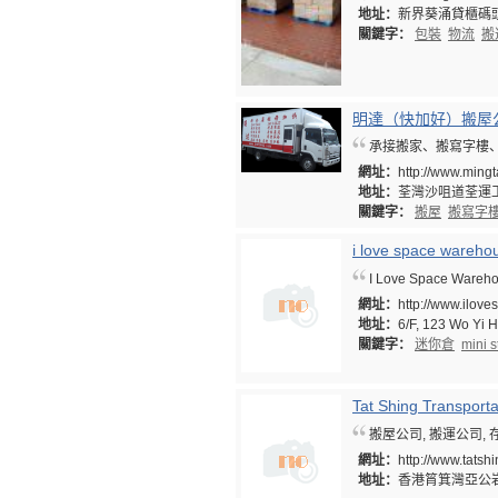
地址：
新界葵涌貸櫃碼頭
關鍵字：
包裝
物流
搬
明達（快加好）搬屋
承接搬家、搬寫字樓、搬
網址：
http://www.ming
地址：
荃灣沙咀道荃運工
關鍵字：
搬屋
搬寫字
i love space wareho
I Love Space Warehou
網址：
http://www.ilov
地址：
6/F, 123 Wo Yi
關鍵字：
迷你倉
mini 
Tat Shing Transporta
搬屋公司, 搬運公司,
網址：
http://www.tatsh
地址：
香港筲箕灣亞公岩