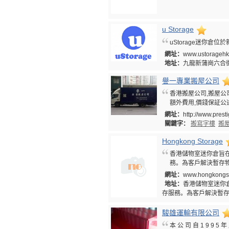
u Storage
uStorage迷你倉
網址：
www.ustorageh
地址：
九龍新蒲崗六合
譽一專業搬屋公司
香港搬屋公司,搬屋公
額外費用,價錢保証公
網址：
http://www.pres
關鍵字：
搬寫字樓
搬
Hongkong Storage
香港儲物室迷你倉旨
務。為客戶解決暫存
網址：
www.hongkongs
地址：
香港儲物室迷你
存服務。為客戶解決暫
駿雄運輸有限公司
本 公 司 自 1 9 9 5