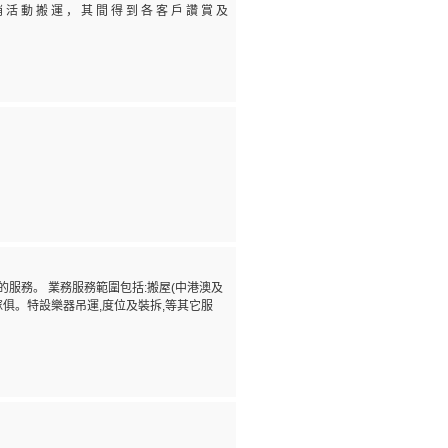
銷 活 動 搬 運 ， 其 間 得 到 各 客 戶 讚 賞 及
服務。 業務服務範圍包括:搬屋(中港澳及
俱。特設樂器吊運,度位及裝拆,等其它服