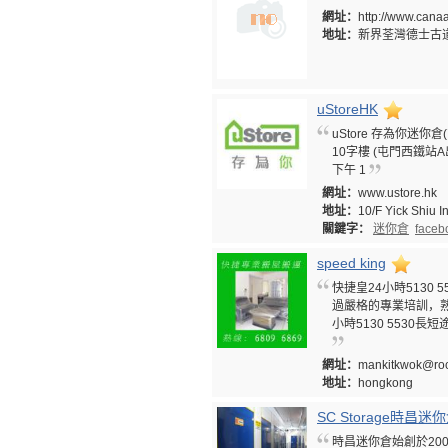
網址：
http://www.can
地址：
新界荃灣德士古道2
uStoreHK
uStore 存為你迷你倉(屯
10字樓 (屯門西鐵站A出口) 10
下午 1
網址：
www.ustore.hk
地址：
10/F Yick Shiu I
關鍵字：
迷你倉
faceb
speed king
快捷皇24小時513
過嚴格的專業培訓，熟
小時5130 5530
網址：
mankitkwok@roc
地址：
hongkong
SC Storage時昌
時昌迷你倉始創於20