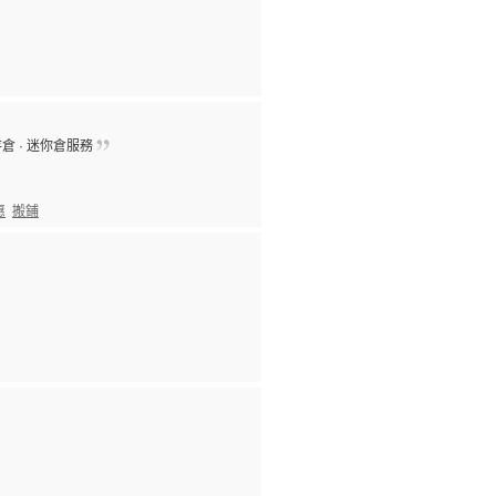
倉 · 迷你倉服務
惠
搬鋪