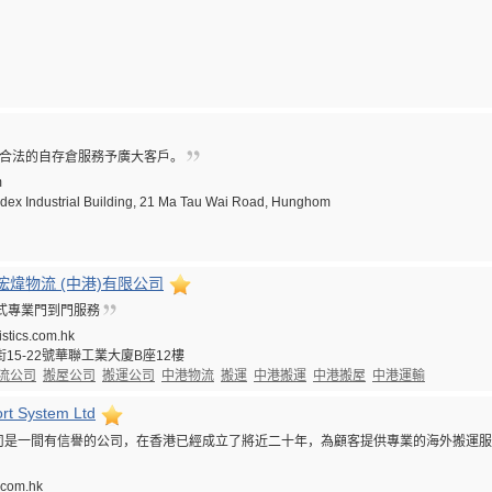
優質合法的自存倉服務予廣大客戶。
m
Eldex Industrial Building, 21 Ma Tau Wai Road, Hunghom
roup 浤煒物流 (中港)有限公司
站式專業門到門服務
istics.com.hk
15-22號華聯工業大廈B座12樓
流公司
搬屋公司
搬運公司
中港物流
搬運
中港搬運
中港搬屋
中港運輸
rt System Ltd
司是一間有信譽的公司，在香港已經成立了將近二十年，為顧客提供專業的海外搬運服
.com.hk