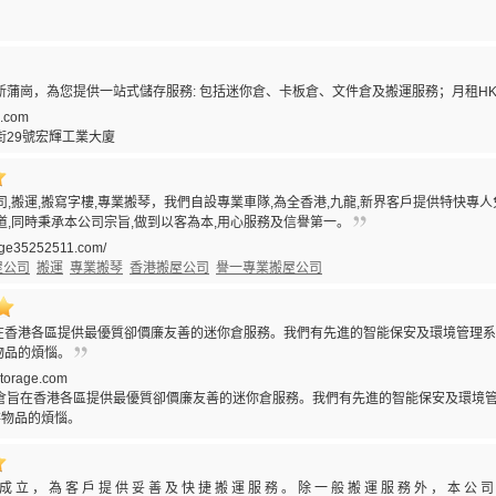
位於新蒲崗，為您提供一站式儲存服務: 包括迷你倉、卡板倉、文件倉及搬運服務；月租HK$
k.com
街29號宏輝工業大廈
司,搬運,搬寫字樓,專業搬琴，我們自設專業車隊,為全香港,九龍,新界客戶提供特快專
道,同時秉承本公司宗旨,做到以客為本,用心服務及信譽第一。
tige35252511.com/
屋公司
搬運
專業搬琴
香港搬屋公司
譽一專業搬屋公司
在香港各區提供最優質卻價廉友善的迷你倉服務。我們有先進的智能保安及環境管理系
物品的煩惱。
torage.com
倉旨在香港各區提供最優質卻價廉友善的迷你倉服務。我們有先進的智能保安及環境管
存物品的煩惱。
 年 成 立 ， 為 客 戶 提 供 妥 善 及 快 捷 搬 運 服 務 。 除 一 般 搬 運 服 務 外 ， 本 公 