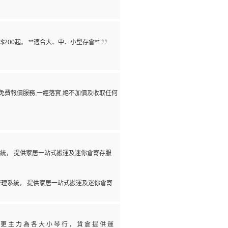
200起。 **適合大、中、小型存倉**
人免費報價服務,一經落實,絕不加價及收取任何
統， 提供家居一站式搬運及迷你倉寄存服
理系統， 提供家居一站式搬運及迷你倉寄
司 更 主 力 為 各 大 小 琴 行 ， 貨 倉 提 供 運