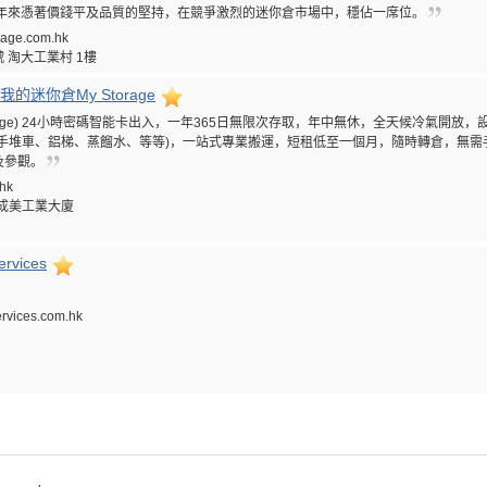
多年來憑著價錢平及品質的堅持，在競爭激烈的迷你倉市場中，穩佔一席位。
orage.com.hk
 淘大工業村 1樓
的迷你倉My Storage
torage) 24小時密碼智能卡出入，一年365日無限次存取，年中無休，全天候冷氣開
(手堆車、鋁梯、蒸餾水、等等)，一站式專業搬運，短租低至一個月，隨時轉倉，無
及參觀。
hk
號成美工業大廈
rvices
ervices.com.hk