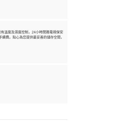
放，設有溫度及濕度控制，24小時閉路電視保安
需手續費。貼心為您提供最妥善的儲存空間，