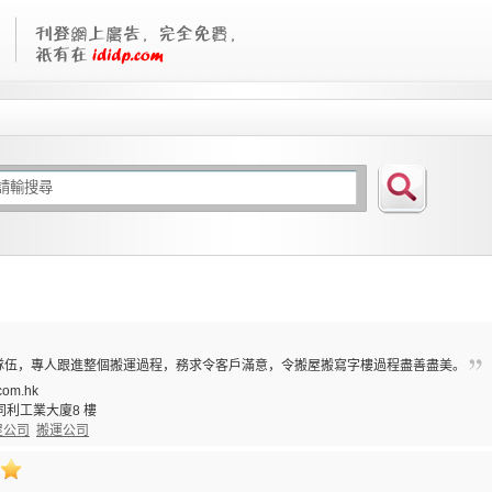
隊伍，專人跟進整個搬運過程，務求令客戶滿意，令搬屋搬寫字樓過程盡善盡美。
com.hk
利工業大廈8 樓
屋公司
搬運公司