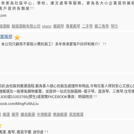
 來 更 為 社 區 中 心 ， 學 校 ， 康 文 處 等 等 服 務 ， 更 為 各 大 小 企 業 提 供 展 
 客 戶 提 供 各 類 尾
.com
雄運輸
駿雄運輸有限公司
piano
搬鋼琴
專業搬琴
二手琴
搬三角琴
琴行
專業搬屋
，本公司只顧用不索取小費的員工！多年來承蒙客戶好評和推介！
訓,由包裝到搬運過程,都為客人細心包裝及處理所有物品,令每位客人得到安心又放心的
器搬運及一般傢俬雜物棄置，並提供一站式包裝服務--電子琴、直身琴、三角琴,住宅傢
830或51003766(鄧生)或瀏覽FACEBOOK專頁：明福物流
cebook.com/MingFuWuLiu
樓
搬運
搬琴
離島搬運
中港搬運
樂器搬運
家居搬運
搬運, 搬琴, 搬寫字樓, 迷你倉