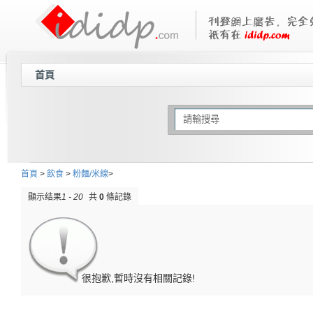
首頁
首頁
>
飲食
>
粉麵/米線
>
顯示结果
1 - 20
共
0
條記錄
很抱歉,暫時沒有相關記錄!