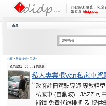
首頁
首頁
>
教學進修
>
駕駛
>
顯示结果
1 - 20
共
1
條記錄
私人專業棍Van私家車駕駛導
政府註冊駕駛導師 專教輕型貨車 Va
私家車 (自動波) - JAZZ
補鐘 免費代辦排期 及 提供