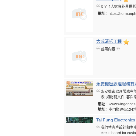
3 至 4人家庭外景攝
網址：
https://hermanp
大成清拆工程
暫無內容
永安機密處理服務有
永安機密處理服務有限公司
毀, 如財務文件, 客戶
網址：
www.wingoncds
地址：
屯門順達街124
Tai Fung Electronic
我們替客戶設計和生產線路板
circuit board for cus