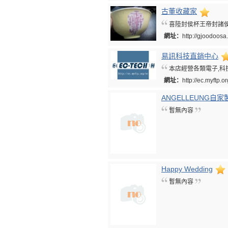
古董收藏家
喜陸封侯杯王帝封諸
網址：
http://gjoodoosa.
易訊科技直銷中心
本店經營各類電子,科
網址：
http://ec.myftp.o
ANGELLEUNG自家
暫無內容
Happy Wedding
暫無內容