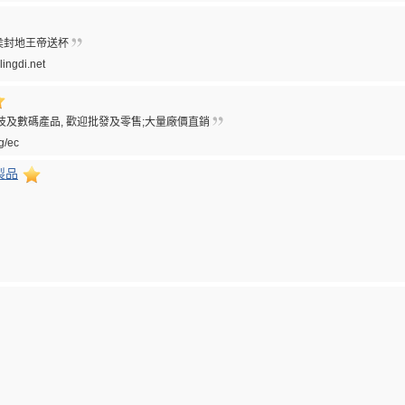
侯封地王帝送杯
lingdi.net
技及數碼產品, 歡迎批發及零售;大量廠價直銷
rg/ec
製品