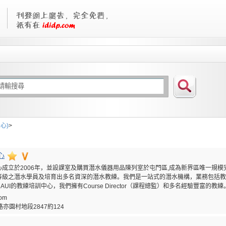
心)
>
心
成立於2006年，並設課室及購買潛水儀器用品陳列室於屯門區,成為新界區唯一規
等級之潛水學員及培育出多名資深的潛水教練。我們是一站式的潛水機構，業務包括教
UI的教練培訓中心，我們擁有Course Director（課程總監）和多名經驗豐富的教練
com
亦園村地段2847約124