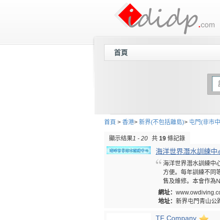
首頁
首頁
>
香港
>
新界(不包括離島)
>
屯門(非市中
顯示结果
1 - 20
共
19
條記錄
海洋世界潛水訓練中
海洋世界潛水訓練中心
方便。每年訓練不同
售及維修。本會作為NA
網址：
www.owdiving.
地址：
新界屯門青山公路
TF Company