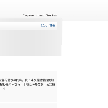
登入
|
註冊
模完善的潛水專門店，使上課及選購儀器更加
授各級潛水課程，本地及海外旅遊，儀器銷
。