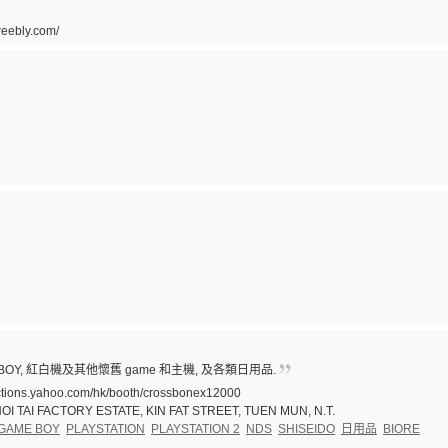
.weebly.com/
BOY, 紅白機及其他懷舊 game 和主機, 及各類日用品.
auctions.yahoo.com/hk/booth/crossbonex12000
HOI TAI FACTORY ESTATE, KIN FAT STREET, TUEN MUN, N.T.
GAME BOY
PLAYSTATION
PLAYSTATION 2
NDS
SHISEIDO
日用品
BIORE